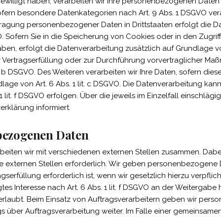
ewilligt haben, verarbeiten wir Ihre personenbezogenen Daten au
sofern besondere Datenkategorien nach Art. 9 Abs. 1 DSGVO vera
rtragung personenbezogener Daten in Drittstaaten erfolgt die 
. Sofern Sie in die Speicherung von Cookies oder in den Zugriff 
haben, erfolgt die Datenverarbeitung zusätzlich auf Grundlage vo
ur Vertragserfüllung oder zur Durchführung vorvertraglicher Maß
. b DSGVO. Des Weiteren verarbeiten wir Ihre Daten, sofern diese
dlage von Art. 6 Abs. 1 lit. c DSGVO. Die Datenverarbeitung kan
 1 lit. f DSGVO erfolgen. Über die jeweils im Einzelfall einschlä
rklärung informiert.
bezogenen Daten
beiten wir mit verschiedenen externen Stellen zusammen. Dabei 
externen Stellen erforderlich. Wir geben personenbezogene D
serfüllung erforderlich ist, wenn wir gesetzlich hierzu verpflic
tes Interesse nach Art. 6 Abs. 1 lit. f DSGVO an der Weitergab
rlaubt. Beim Einsatz von Auftragsverarbeitern geben wir pe
gs über Auftragsverarbeitung weiter. Im Falle einer gemeinsamen