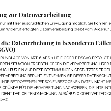
ung zur Datenverarbeitung
r mit Ihrer ausdrücklichen Einwilligung möglich. Sie können eine
zum Widerruf erfolgten Datenverarbeitung bleibt vom Widerruf 
die Datenerhebung in besonderen Fälle
DSGVO)
NDLAGE VON ART. 6 ABS. 1 LIT. E ODER F DSGVO ERFOLGT, 
NDEREN SITUATION ERGEBEN, GEGEN DIE VERARBEITUNG IHR
AUCH FÜR EIN AUF DIESE BESTIMMUNGEN GESTÜTZTES PROFILI
VERARBEITUNG BERUHT, ENTNEHMEN SIE DIESER DATENSCHU
 IHRE BETROFFENEN PERSONENBEZOGENEN DATEN NICHT MEHR
RÜNDE FÜR DIE VERARBEITUNG NACHWEISEN, DIE IHRE INTE
G DIENT DER GELTENDMACHUNG, AUSÜBUNG ODER VERTEID
GVO).