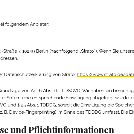
bei folgendem Anbieter:
ki-Straße 7, 10249 Berlin (nachfolgend „Strato“). Wenn Sie unser
Adressen.
er Datenschutzerklärung von Strato:
https://www.strato.de/da
undlage von Art. 6 Abs. 1 lit. f DSGVO. Wir haben ein berechtig
te. Sofern eine entsprechende Einwilligung abgefragt wurde, er
DSGVO und § 25 Abs. 1 TDDDG, soweit die Einwilligung die Speich
. B. Device-Fingerprinting) im Sinne des TDDDG umfasst. Die Einw
se und Pflicht­informationen